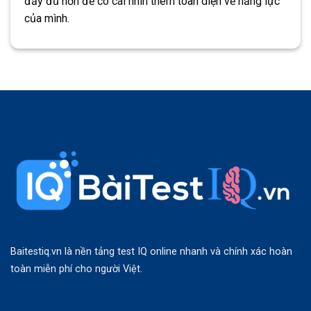
đầy đủ hơn để có cái nhìn thêm toàn diện về năng lực
của mình.
Baitestiq.vn là nền tảng test IQ online nhanh và chính xác hoàn
toàn miễn phí cho người Việt.