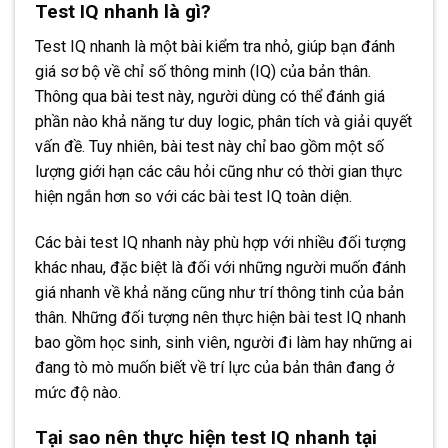
Test IQ nhanh là gì?
Test IQ nhanh là một bài kiểm tra nhỏ, giúp bạn đánh
giá sơ bộ về chỉ số thông minh (IQ) của bản thân.
Thông qua bài test này, người dùng có thể đánh giá
phần nào khả năng tư duy logic, phân tích và giải quyết
vấn đề. Tuy nhiên, bài test này chỉ bao gồm một số
lượng giới hạn các câu hỏi cũng như có thời gian thực
hiện ngắn hơn so với các bài test IQ toàn diện.
Các bài test IQ nhanh này phù hợp với nhiều đối tượng
khác nhau, đặc biệt là đối với những người muốn đánh
giá nhanh về khả năng cũng như trí thông tinh của bản
thân. Những đối tượng nên thực hiện bài test IQ nhanh
bao gồm học sinh, sinh viên, người đi làm hay những ai
đang tò mò muốn biết về trí lực của bản thân đang ở
mức độ nào.
Tại sao nên thực hiện test IQ nhanh tại