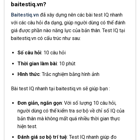
baitestiq.vn?
Baitestiq.vn
đã xây dựng nên các bài test IQ nhanh
với các câu hỏi đa dạng, giúp người dùng có thể đánh
giá được phần nào năng lực của bản thân. Test IQ tại
baitestiq.vn có cấu trúc như sau:
Số câu hỏi
: 10 câu hỏi
Thời gian làm bài
: 10 phút
Hình thức
: Trắc nghiệm bằng hình ảnh
Bài test IQ nhanh tại baitestiq.vn sẽ giúp bạn :
Đơn giản, ngắn gọn
: Với số lượng 10 câu hỏi,
người dùng có thể kiểm tra sơ bộ về chỉ số IQ của
bản thân mà không mất quá nhiều thời gian thực
hiện test.
Đánh giá sơ bộ trí tuệ
: Test IQ nhanh giúp đo