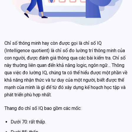
Chỉ số thông minh hay còn được gọi là chỉ số IQ
(Intelligence quotient) là chỉ số đo lường trí thông minh của
con người, được đánh giá thông qua các bài kiểm tra. Chỉ số
này thường liên quan đến khả năng logic, ngôn ngữ… Thông
qua việc đo lường IQ, chúng ta có thể hiểu được một phần về
khả năng nhận thức và tư duy của một người, biết được thế
mạnh của mình là gì để từ đó xây dựng kế hoạch học tập và
phát triển phù hợp nhất.
Thang đo chỉ số IQ bao gồm các mốc:
Dưới 70: rất thấp.