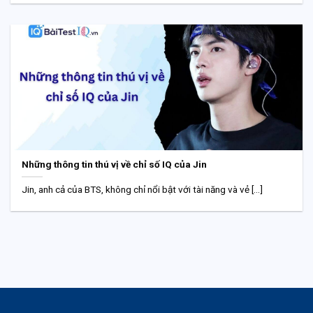
Những thông tin thú vị về chỉ số IQ của Jin
Jin, anh cả của BTS, không chỉ nổi bật với tài năng và vẻ [...]