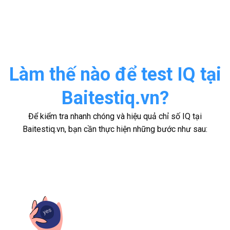
Làm thế nào để test IQ tại
Baitestiq.vn?
Để kiểm tra nhanh chóng và hiệu quả chỉ số IQ tại
Baitestiq.vn, bạn cần thực hiện những bước như sau: