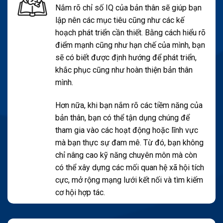
Nắm rõ chỉ số IQ của bản thân sẽ giúp bạn
lập nên các mục tiêu cũng như các kế
hoạch phát triển cần thiết. Bằng cách hiểu rõ
điểm mạnh cũng như hạn chế của mình, bạn
sẽ có biết được định hướng để phát triển,
khắc phục cũng như hoàn thiện bản thân
mình.
Hơn nữa, khi bạn nắm rõ các tiềm năng của
bản thân, bạn có thể tận dụng chúng để
tham gia vào các hoạt động hoặc lĩnh vực
mà bạn thực sự đam mê. Từ đó, bạn không
chỉ nâng cao kỹ năng chuyên môn mà còn
có thể xây dựng các mối quan hệ xã hội tích
cực, mở rộng mạng lưới kết nối và tìm kiếm
cơ hội hợp tác.