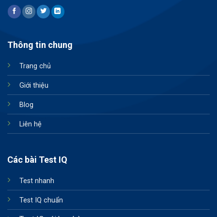
Thông tin chung
Trang chủ
Giới thiệu
Blog
Liên hệ
Các bài Test IQ
Test nhanh
Test IQ chuẩn