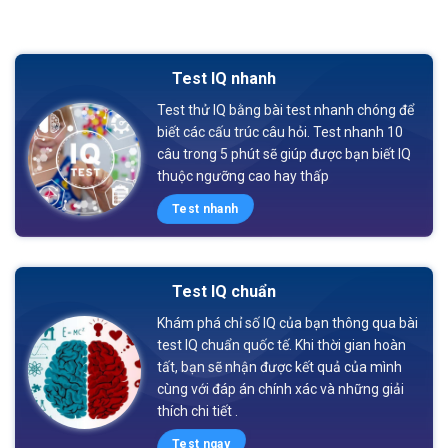
Test IQ nhanh
Test thử IQ bằng bài test nhanh chóng để
biết các cấu trúc câu hỏi. Test nhanh 10
câu trong 5 phút sẽ giúp được bạn biết IQ
thuộc ngưỡng cao hay thấp
Test nhanh
Test IQ chuẩn
Khám phá chỉ số IQ của bạn thông qua bài
test IQ chuẩn quốc tế. Khi thời gian hoàn
tất, bạn sẽ nhận được kết quả của mình
cùng với đáp án chính xác và những giải
thích chi tiết .
Test ngay