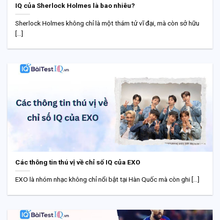
IQ của Sherlock Holmes là bao nhiêu?
Sherlock Holmes không chỉ là một thám tử vĩ đại, mà còn sở hữu
[...]
Các thông tin thú vị về chỉ số IQ của EXO
EXO là nhóm nhạc không chỉ nổi bật tại Hàn Quốc mà còn ghi [...]