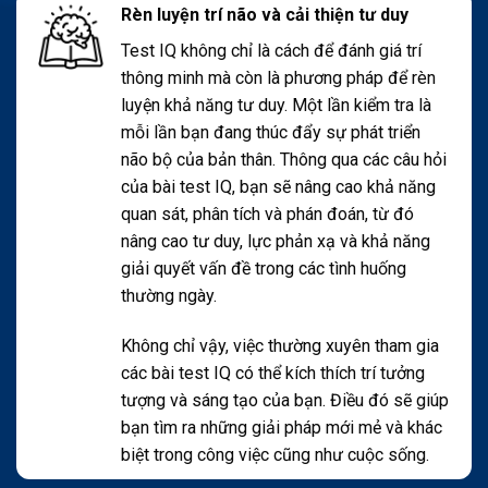
Rèn luyện trí não và cải thiện tư duy
Test IQ không chỉ là cách để đánh giá trí
thông minh mà còn là phương pháp để rèn
luyện khả năng tư duy. Một lần kiểm tra là
mỗi lần bạn đang thúc đẩy sự phát triển
não bộ của bản thân. Thông qua các câu hỏi
của bài test IQ, bạn sẽ nâng cao khả năng
quan sát, phân tích và phán đoán, từ đó
nâng cao tư duy, lực phản xạ và khả năng
giải quyết vấn đề trong các tình huống
thường ngày.
Không chỉ vậy, việc thường xuyên tham gia
các bài test IQ có thể kích thích trí tưởng
tượng và sáng tạo của bạn. Điều đó sẽ giúp
bạn tìm ra những giải pháp mới mẻ và khác
biệt trong công việc cũng như cuộc sống.