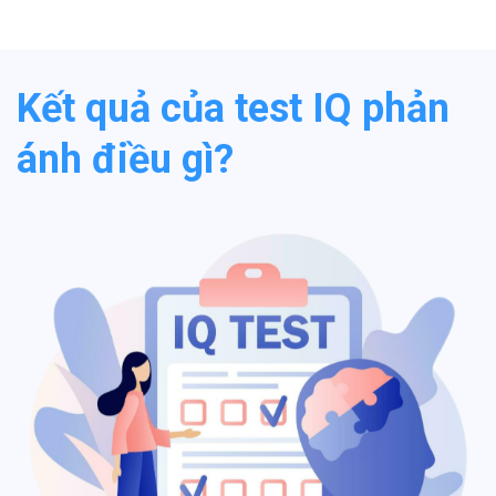
Kết quả của test IQ phản
ánh điều gì?