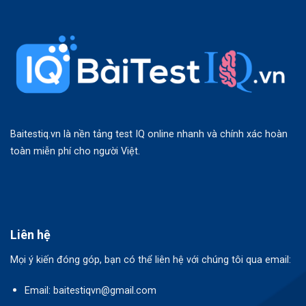
Baitestiq.vn là nền tảng test IQ online nhanh và chính xác hoàn
toàn miễn phí cho người Việt.
Liên hệ
Mọi ý kiến đóng góp, bạn có thể liên hệ với chúng tôi qua email:
Email: baitestiqvn@gmail.com