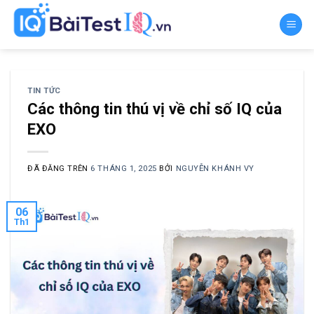
Chuyển
đến
nội
dung
TIN TỨC
Các thông tin thú vị về chỉ số IQ của
EXO
ĐÃ ĐĂNG TRÊN
6 THÁNG 1, 2025
BỞI
NGUYỄN KHÁNH VY
06
Th1