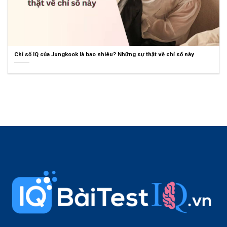
Chỉ số IQ của Jungkook là bao nhiêu? Những sự thật về chỉ số này