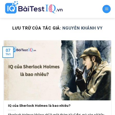
Chuyển
đến
nội
dung
LƯU TRỮ CỦA TÁC GIẢ:
NGUYỄN KHÁNH VY
07
Th1
IQ của Sherlock Holmes là bao nhiêu?
Sherlock Holmes không chỉ là một thám tử vĩ đại, mà còn sở hữu