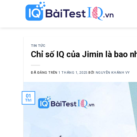
Chuyển
đến
nội
dung
TIN TỨC
Chỉ số IQ của Jimin là bao n
ĐÃ ĐĂNG TRÊN
1 THÁNG 1, 2025
BỞI
NGUYỄN KHÁNH VY
01
Th1