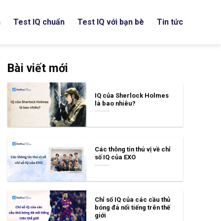
h
Test IQ chuẩn
Test IQ với bạn bè
Tin tức
Bài viết mới
IQ của Sherlock Holmes
là bao nhiêu?
Các thông tin thú vị về chỉ
số IQ của EXO
Chỉ số IQ của các cầu thủ
bóng đá nổi tiếng trên thế
giới