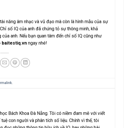
i tài năng âm nhạc và vũ đạo mà còn là hình mẫu của sự
. Chỉ số IQ của anh đã chứng tỏ sự thông minh, khả
g của anh. Nếu bạn quan tâm đến chỉ số IQ cũng như
o
baitestiq.vn
ngay nhé!
rmalink
.
 học Bách Khoa Đà Nẵng. Tôi có niềm đam mê với viết
 tuệ con người và phân tích số liệu. Chính vì thế, tôi
n đọc những thông tin hữu ích về IQ, hay những bài