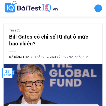
Chuyển
đến
nội
dung
TIN TỨC
Bill Gates có chỉ số IQ đạt ở mức
bao nhiêu?
ĐÃ ĐĂNG TRÊN
27 THÁNG 12, 2024
BỞI
NGUYỄN KHÁNH VY
27
Th12