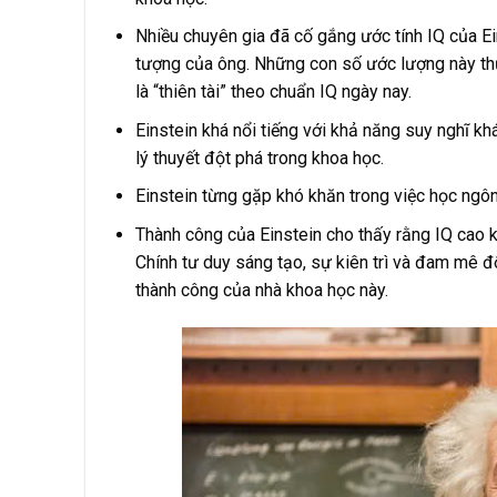
Nhiều chuyên gia đã cố gắng ước tính IQ của Ei
tượng của ông. Những con số ước lượng này t
là “thiên tài” theo chuẩn IQ ngày nay.
Einstein khá nổi tiếng với khả năng suy nghĩ kh
lý thuyết đột phá trong khoa học.
Einstein từng gặp khó khăn trong việc học ngô
Thành công của Einstein cho thấy rằng IQ cao kh
Chính tư duy sáng tạo, sự kiên trì và đam mê đ
thành công của nhà khoa học này.