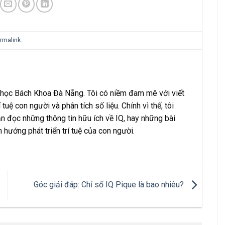
rmalink
.
 học Bách Khoa Đà Nẵng. Tôi có niềm đam mê với viết
 tuệ con người và phân tích số liệu. Chính vì thế, tôi
n đọc những thông tin hữu ích về IQ, hay những bài
hướng phát triển trí tuệ của con người.
Góc giải đáp: Chỉ số IQ Pique là bao nhiêu?