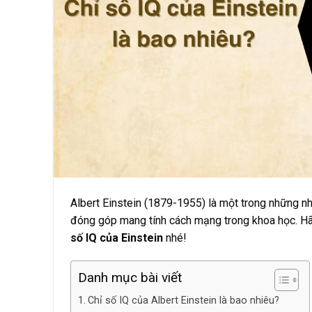
Albert Einstein (1879-1955) là một trong những nhâ
đóng góp mang tính cách mạng trong khoa học. H
số IQ của Einstein
nhé!
Danh mục bài viết
Chỉ số IQ của Albert Einstein là bao nhiêu?