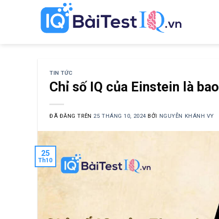
Chuyển
đến
nội
dung
TIN TỨC
Chỉ số IQ của Einstein là ba
ĐÃ ĐĂNG TRÊN
25 THÁNG 10, 2024
BỞI
NGUYỄN KHÁNH VY
25
Th10