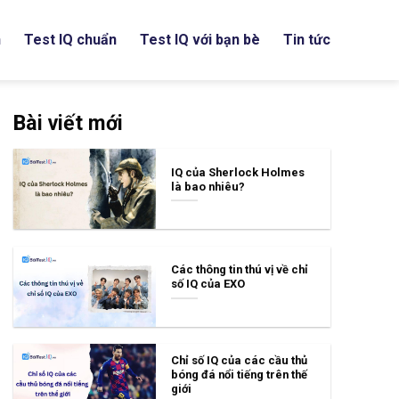
h
Test IQ chuẩn
Test IQ với bạn bè
Tin tức
Bài viết mới
IQ của Sherlock Holmes
là bao nhiêu?
Các thông tin thú vị về chỉ
số IQ của EXO
Chỉ số IQ của các cầu thủ
bóng đá nổi tiếng trên thế
giới