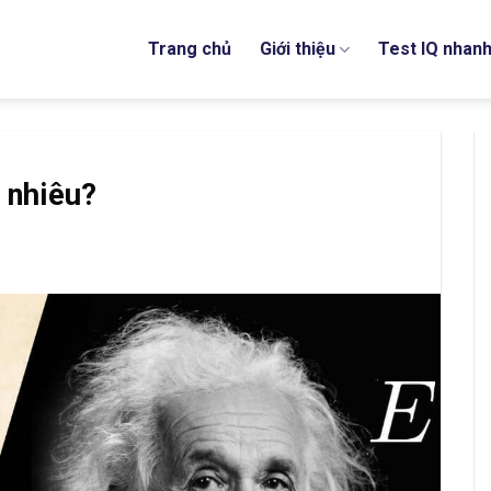
Trang chủ
Giới thiệu
Test IQ nhan
o nhiêu?