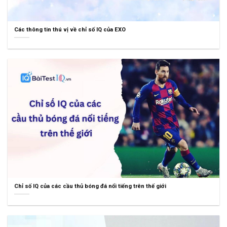
Các thông tin thú vị về chỉ số IQ của EXO
Chỉ số IQ của các cầu thủ bóng đá nổi tiếng trên thế giới