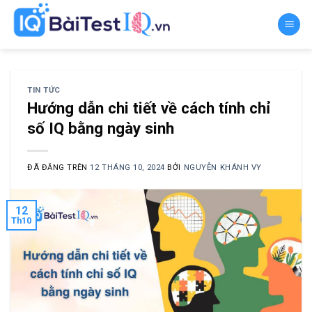
Chuyển
đến
nội
dung
TIN TỨC
Hướng dẫn chi tiết về cách tính chỉ
số IQ bằng ngày sinh
ĐÃ ĐĂNG TRÊN
12 THÁNG 10, 2024
BỞI
NGUYỄN KHÁNH VY
12
Th10