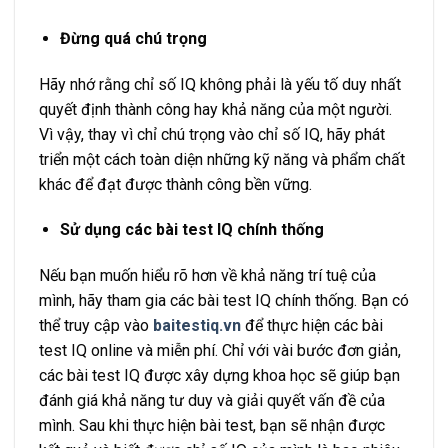
Đừng quá chú trọng
Hãy nhớ rằng chỉ số IQ không phải là yếu tố duy nhất
quyết định thành công hay khả năng của một người.
Vì vậy, thay vì chỉ chú trọng vào chỉ số IQ, hãy phát
triển một cách toàn diện những kỹ năng và phẩm chất
khác để đạt được thành công bền vững.
Sử dụng các bài test IQ chính thống
Nếu bạn muốn hiểu rõ hơn về khả năng trí tuệ của
mình, hãy tham gia các bài test IQ chính thống. Bạn có
thể truy cập vào
baitestiq.vn
để thực hiện các bài
test IQ online và miễn phí. Chỉ với vài bước đơn giản,
các bài test IQ được xây dựng khoa học sẽ giúp bạn
đánh giá khả năng tư duy và giải quyết vấn đề của
mình. Sau khi thực hiện bài test, bạn sẽ nhận được