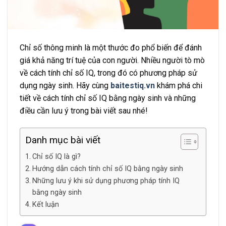
Chỉ số thông minh là một thước đo phổ biến để đánh
giá khả năng trí tuệ của con người. Nhiều người tò mò
về cách tính chỉ số IQ, trong đó có phương pháp sử
dụng ngày sinh. Hãy cùng
baitestiq.vn
khám phá chi
tiết về cách tính chỉ số IQ bằng ngày sinh và những
điều cần lưu ý trong bài viết sau nhé!
Danh mục bài viết
Chỉ số IQ là gì?
Hướng dẫn cách tính chỉ số IQ bằng ngày sinh
Những lưu ý khi sử dụng phương pháp tính IQ
bằng ngày sinh
Kết luận