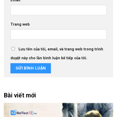
Email
*
Trang web
Lưu tên của tôi, email, và trang web trong trình
duyệt này cho lần bình luận kế tiếp của tôi.
Bài viết mới