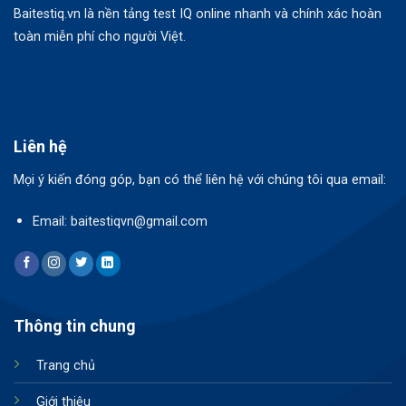
Baitestiq.vn là nền tảng test IQ online nhanh và chính xác hoàn
toàn miễn phí cho người Việt.
Liên hệ
Mọi ý kiến đóng góp, bạn có thể liên hệ với chúng tôi qua email:
Email: baitestiqvn@gmail.com
Thông tin chung
Trang chủ
Giới thiệu