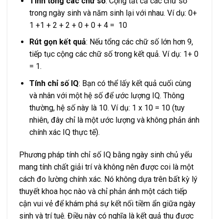
Tính tổng các chữ số
: Cộng tất cả các chữ số
trong ngày sinh và năm sinh lại với nhau. Ví dụ: 0+
1 +1 + 2 + 2 + 0 + 0 + 4 = 10
Rút gọn kết quả
: Nếu tổng các chữ số lớn hơn 9,
tiếp tục cộng các chữ số trong kết quả. Ví dụ: 1+ 0
= 1.
Tính chỉ số IQ
: Bạn có thể lấy kết quả cuối cùng
và nhân với một hệ số để ước lượng IQ. Thông
thường, hệ số này là 10. Ví dụ: 1 x 10 = 10 (tuy
nhiên, đây chỉ là một ước lượng và không phản ánh
chính xác IQ thực tế).
Phương pháp tính chỉ số IQ bằng ngày sinh chủ yếu
mang tính chất giải trí và không nên được coi là một
cách đo lường chính xác. Nó không dựa trên bất kỳ lý
thuyết khoa học nào và chỉ phản ánh một cách tiếp
cận vui vẻ để khám phá sự kết nối tiềm ẩn giữa ngày
sinh và trí tuệ. Điều này có nghĩa là kết quả thu được