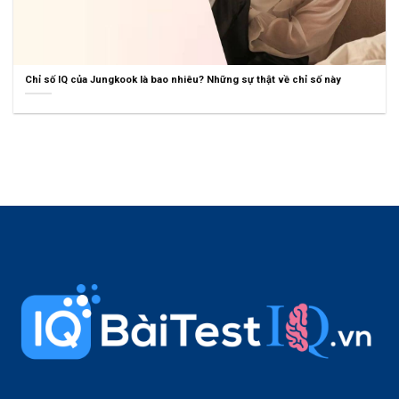
Chỉ số IQ của Jungkook là bao nhiêu? Những sự thật về chỉ số này