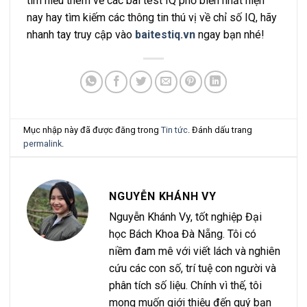
tìm hiểu thêm về các bài test IQ phổ biến nhất hiện
nay hay tìm kiếm các thông tin thú vị về chỉ số IQ, hãy
nhanh tay truy cập vào
baitestiq.vn
ngay bạn nhé!
Mục nhập này đã được đăng trong
Tin tức
. Đánh dấu trang
permalink
.
NGUYỄN KHÁNH VY
Nguyễn Khánh Vy, tốt nghiệp Đại
học Bách Khoa Đà Nẵng. Tôi có
niềm đam mê với viết lách và nghiên
cứu các con số, trí tuệ con người và
phân tích số liệu. Chính vì thế, tôi
mong muốn giới thiệu đến quý bạn