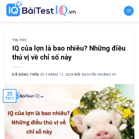
Chuyển
đến
nội
dung
TIN TỨC
IQ của lợn là bao nhiêu? Những điều
thú vị về chỉ số này
ĐÃ ĐĂNG TRÊN
25 THÁNG 11, 2024
BỞI
NGUYỄN KHÁNH VY
25
Th11