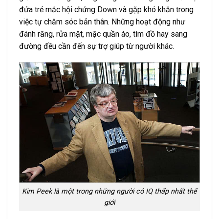
đứa trẻ mắc hội chứng Down và gặp khó khăn trong
việc tự chăm sóc bản thân. Những hoạt động như
đánh răng, rửa mặt, mặc quần áo, tìm đồ hay sang
đường đều cần đến sự trợ giúp từ người khác.
Kim Peek là một trong những người có IQ thấp nhất thế
giới