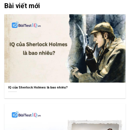
Bài viết mới
IQ của Sherlock Holmes là bao nhiêu?