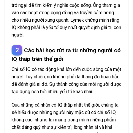
trở ngại để tìm kiếm ý nghĩa cuộc sống. Ông tham gia
vào các hoạt động cộng đồng và truyền cảm hứng
cho nhiều người xung quanh. Lymek chứng minh rằng
IQ không phải là yếu tố duy nhất quyết định giá trị con
người.
Các bài học rút ra từ những người có
IQ thấp trên thế giới
Chỉ số IQ có tác động khá lớn đến cuộc sống của một
người. Tuy nhiên, nó không phải là thang đo hoàn hảo
để đánh giá ai đó. Sự thành công của mỗi người được
tạo dựng nên bởi nhiều yếu tố khác nhau.
Qua những cá nhân có IQ thấp nhất thế giới, chúng ta
sẽ hiểu được những người này mặc dù có chỉ số IQ
không cao, nhưng lại mang trong mình những phẩm
chất đáng quý như sự kiên trì, lòng nhân ái và khả