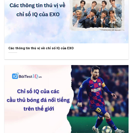
Các thông tin thú vị về chỉ số IQ của EXO