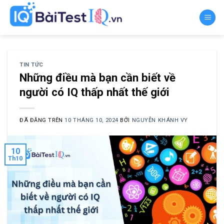
Chuyển
đến
nội
dung
TIN TỨC
Những điều mà bạn cần biết về
người có IQ thấp nhất thế giới
ĐÃ ĐĂNG TRÊN
10 THÁNG 10, 2024
BỞI
NGUYỄN KHÁNH VY
10
Th10