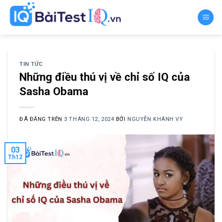
Chuyển
đến
nội
dung
TIN TỨC
Những điều thú vị về chỉ số IQ của
Sasha Obama
ĐÃ ĐĂNG TRÊN
3 THÁNG 12, 2024
BỞI
NGUYỄN KHÁNH VY
03
Th12