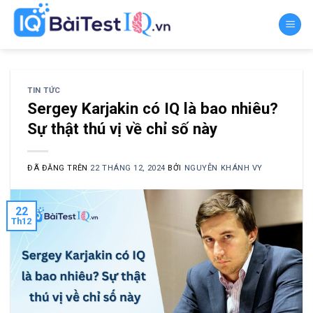
Chuyển
đến
nội
dung
TIN TỨC
Sergey Karjakin có IQ là bao nhiêu?
Sự thật thú vị về chỉ số này
ĐÃ ĐĂNG TRÊN
22 THÁNG 12, 2024
BỞI
NGUYỄN KHÁNH VY
22
Th12