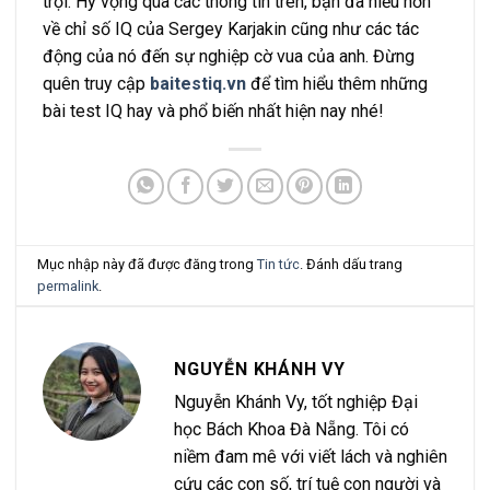
trội. Hy vọng qua các thông tin trên, bạn đã hiểu hơn
về chỉ số IQ của Sergey Karjakin cũng như các tác
động của nó đến sự nghiệp cờ vua của anh. Đừng
quên truy cập
baitestiq.vn
để tìm hiểu thêm những
bài test IQ hay và phổ biến nhất hiện nay nhé!
Mục nhập này đã được đăng trong
Tin tức
. Đánh dấu trang
permalink
.
NGUYỄN KHÁNH VY
Nguyễn Khánh Vy, tốt nghiệp Đại
học Bách Khoa Đà Nẵng. Tôi có
niềm đam mê với viết lách và nghiên
cứu các con số, trí tuệ con người và